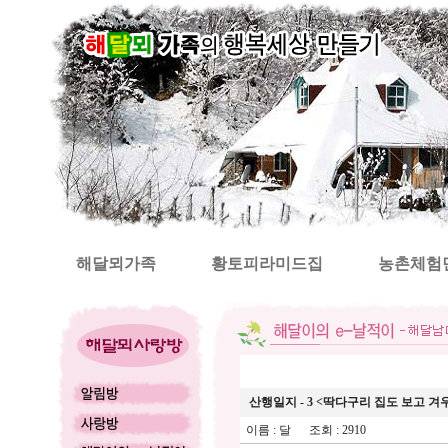
해달뫼가족
황토피라미드집
농촌체험
산행일지 - 3 <딱다구리 집도 보고 겨
이름 :
달
조회 : 2910