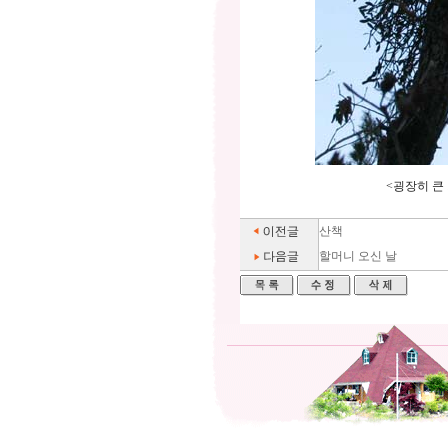
<굉장히 큰
산책
할머니 오신 날