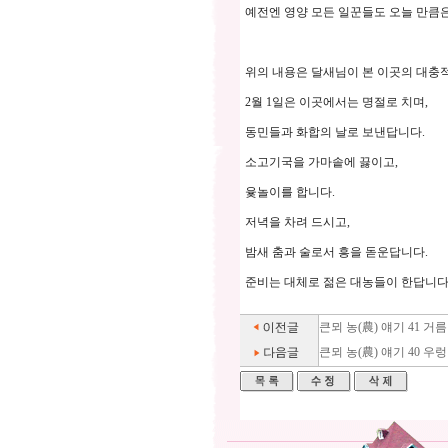
예전엔 영양 모든 일꾼들도 오늘 만큼은
위의 내용은 달새님이 본 이곳의 대충
2월 1일은 이곳에서는 명절로 치며,
동민들과 화합의 날로 보낸답니다.
소고기국을 가마솥에 끓이고,
윷놀이를 합니다.
저녁을 차려 드시고,
밤새 춤과 술로서 흥을 돋운답니다.
준비는 대체로 젊은 대농들이 한답니다
큰뫼 농(農) 얘기 41 
큰뫼 농(農) 얘기 40 우