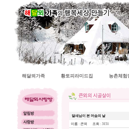
해달뫼가족
황토피라미드집
농촌체험
달새님이 본 머슴의 날
이름 :
큰뫼
조회 : 3151