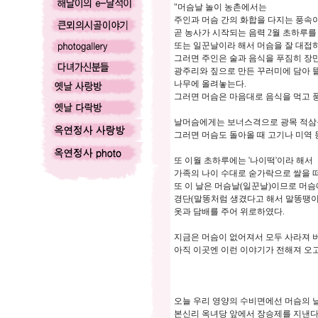
"머슴날 놀이 농촌에서는
주인과 머슴 간의 화합을 다지는 풍속이
곧 농사가 시작되는 음력 2월 초하루를
또는 일꾼날이라 해서 머슴을 잘 대접
그러면 주인은 술과 음식을 푸짐히 장
광주리와 짚으로 만든 꾸러미에 담아 
나무에 올려놓는다.
그러면 머슴은 마음대로 음식을 먹고 
날머슴에게는 보너스격으로 광목 적삼을
그러면 머슴도 돌아올 때 고기나 미역 등을
또 이월 초하루에는 '나이떡'이라 해서
가족의 나이 수대로 숟가락으로 쌀을 떠
또 이 날은 머슴날(일꾼날)이므로 머
경단(말똥처럼 생겼다고 해서 말똥땡이
옷과 담배를 주어 위로하였다.
지금은 머슴이 없어져서 모두 사라져 
아직 이곳엔 이런 이야기가 전해져 오고
오늘 우리 영양의 수비면에선 머슴의 
본신리 옥녀당 앞에서 장승제를 지낸