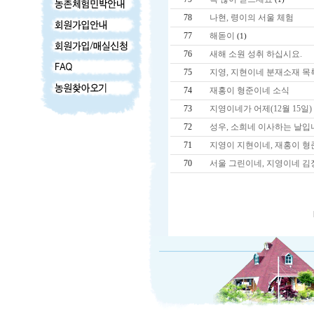
78
나현, 령이의 서울 체험
77
해돋이
(1)
76
새해 소원 성취 하십시요.
75
지영, 지현이네 분재소재 목
74
재홍이 형준이네 소식
73
지영이네가 어제(12월 15일
72
성우, 소희네 이사하는 날입
71
지영이 지현이네, 재홍이 형
70
서울 그린이네, 지영이네 김