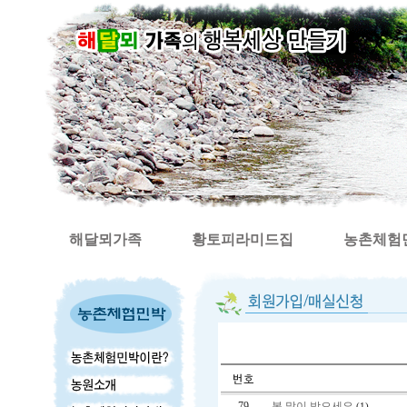
해달뫼가족
황토피라미드집
농촌체험
79
복 많이 받으세요
(1)