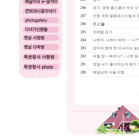
288
대구, 경북 홈스쿨러 부모 
287
안동 국제 탈춤페스티벌과 
286
풍금
285
모래밭 걷기
284
나현아, 나현아 뭐하~~~니??
283
엄마와 함께 한 비내리는 늦
282
세월 참~~빠르다!! - 나현 말
281
정말 내가 좋아하는게 뭔지 
280
해달남매 서울 여행