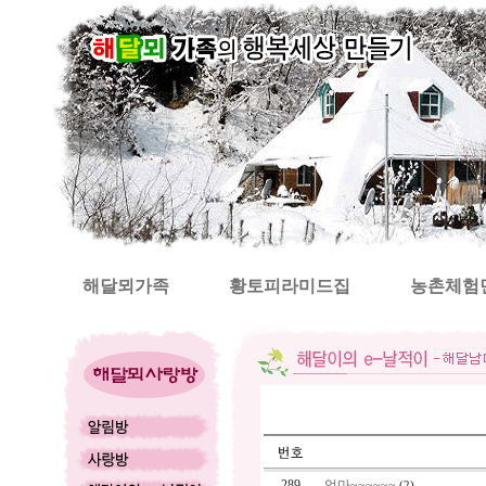
해달뫼가족
황토피라미드집
농촌체험
289
엄마~~~~~~
(2)