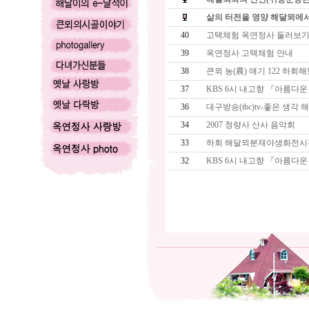
삶의 터전을 영양 해달뫼에서
40
고택체험 옥연정사 둘러보
39
옥연정사 고택체험 안내
38
큰뫼 농(農) 얘기 122 하
37
KBS 6시 내고향 『아름다
36
대구방송(tbc)tv-좋은 생
34
2007 청량사 산사 음악회
33
하회 해달뫼분재야생화전시
32
KBS 6시 내고향 『아름