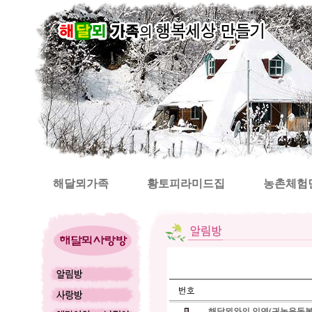
해달뫼가족
황토피라미드집
농촌체험
해달뫼와의 인연(귀농운동본